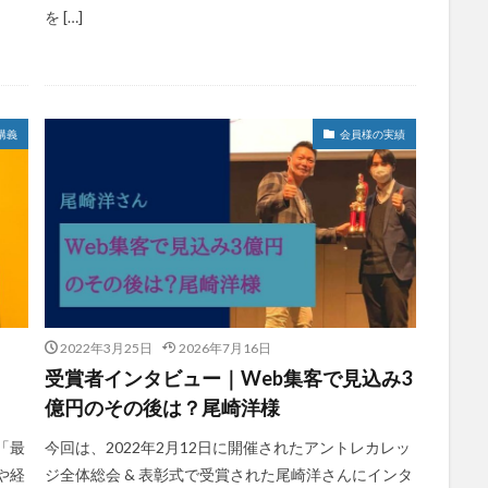
を […]
講義
会員様の実績
2022年3月25日
2026年7月16日
受賞者インタビュー｜Web集客で見込み3
億円のその後は？尾崎洋様
「最
今回は、2022年2月12日に開催されたアントレカレッ
や経
ジ全体総会 & 表彰式で受賞された尾崎洋さんにインタ