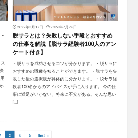
2022年3月17日
2026年7月26日
と・
脱サラとは？失敗しない手段とおすすめ
の仕事を解説【脱サラ経験者100人のアン
ケート付き】
タス
・脱サラを成功させるコツが分かります。 ・脱サラに
決
おすすめの職種を知ることができます。 ・脱サラを失
を用
敗した後の選択肢が具体的に分かります。 ・脱サラ経
か
験者100名からのアドバイスが手に入ります。 今の仕
事に満足がいかない、将来に不安がある。そんな思い
[…]
2
3
4
5
Next