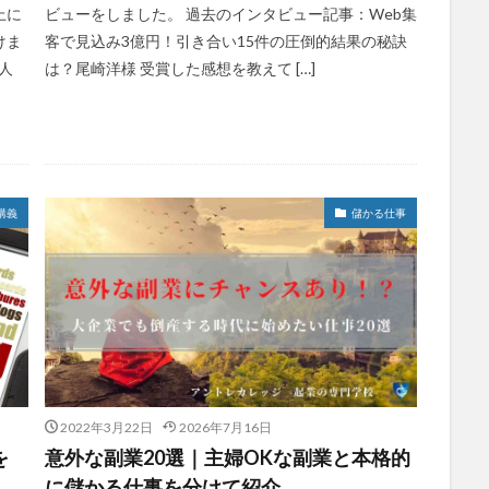
上に
ビューをしました。 過去のインタビュー記事：Web集
けま
客で見込み3億円！引き合い15件の圧倒的結果の秘訣
人
は？尾崎洋様 受賞した感想を教えて […]
講義
儲かる仕事
2022年3月22日
2026年7月16日
を
意外な副業20選｜主婦OKな副業と本格的
に儲かる仕事を分けて紹介