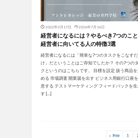
2022年3月17日
2026年7月16日
経営者になるには？やるべき7つのこ
経営者に向いてる人の特徴3選
経営者になるには「簡単な7つのタスクをこなすだ
け」だということはご存知でしたか？ その7つの
クというのはこちらです。 目標を設定 扱う商品を
める 市場調査 開業届を出す ビジネス用銀行口座
意する テストマーケティング フィードバックを生
す […]
Prev
1