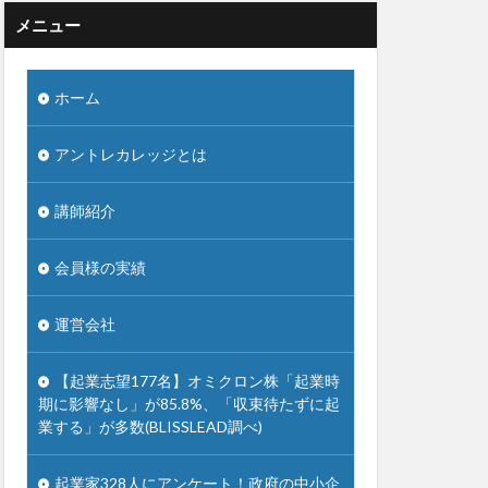
メニュー
ホーム
アントレカレッジとは
講師紹介
会員様の実績
運営会社
【起業志望177名】オミクロン株「起業時
期に影響なし」が85.8%、「収束待たずに起
業する」が多数(BLISSLEAD調べ)
起業家328人にアンケート！政府の中小企