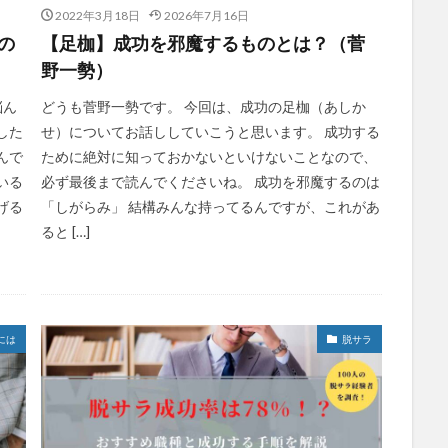
2022年3月18日
2026年7月16日
の
【足枷】成功を邪魔するものとは？（菅
野一勢）
悩ん
どうも菅野一勢です。 今回は、成功の足枷（あしか
した
せ）についてお話ししていこうと思います。 成功する
んで
ために絶対に知っておかないといけないことなので、
いる
必ず最後まで読んでくださいね。 成功を邪魔するのは
げる
「しがらみ」 結構みんな持ってるんですが、これがあ
ると […]
には
脱サラ