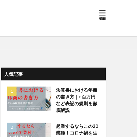
人気記事
決算書における年商
の書き方｜○百万円
など表記の規則を徹
底解説
起業するならこの20
業種！コロナ禍を生