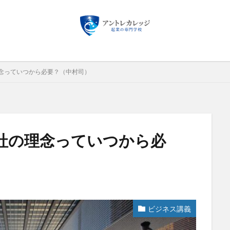
検索
念っていつから必要？（中村司）
社の理念っていつから必
ビジネス講義