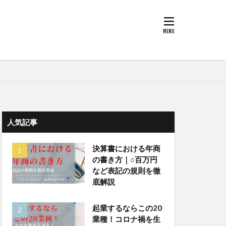
人気記事
決算書における年商
の書き方｜○百万円
など表記の規則を徹
底解説
起業するならこの20
業種！コロナ禍を生