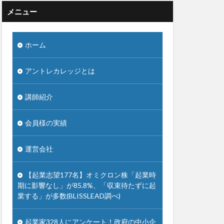
メニュー
ホーム
アントレカレッジとは
講師紹介
会員様の実績
運営会社
【起業志望177名】オミクロン株「起業時
期に影響なし」が85.8%、「収束待たずに起
業する」が多数(BLISSLEAD調べ)
起業家328人にアンケート！政府の中小企