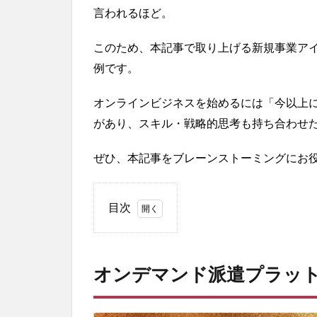
言われるほど。
このため、本記事で取り上げる新規事業ア
例です。
オンラインビジネスを始めるには「今以上
があり、スキル・戦略的思考も持ち合わせ
ぜひ、本記事をブレーンストーミングにお
目次
1
オ
ン
オンデマンド派遣プラッ
デ
マ
ン