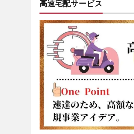
高速宅配サービス
収
集
品
の
格
付
け
サ
ー
ビ
ス
6
デ
リ
バ
リ
ー
ワ
ー
カ