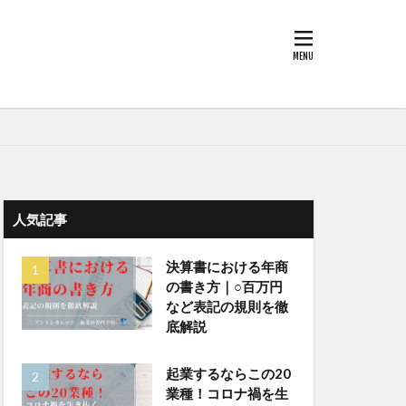
人気記事
決算書における年商
の書き方｜○百万円
など表記の規則を徹
底解説
起業するならこの20
業種！コロナ禍を生