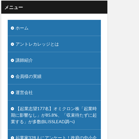
メニュー
ホーム
アントレカレッジとは
講師紹介
会員様の実績
運営会社
【起業志望177名】オミクロン株「起業時
期に影響なし」が85.8%、「収束待たずに起
業する」が多数(BLISSLEAD調べ)
起業家328人にアンケート！政府の中小企