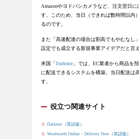
ー
Amazonやヨドバシカメラなど、注文翌日
向
け
す。このため、当日（できれば数時間以内
の
るのです。
商
品
また「高速配達の場合は割高でもやむなし
開
発
設定でも成立する新規事業アイデアだと言
7
米国「
Darkstor
」では、EC業者から商品を
在
宅
に配送できるシステムを構築。当日配送は
介
す。
護
サ
ー
ビ
役立つ関連サイト
ス
特
化
Darkstor（英語版）
型
Woolworth Online – Delivery Now（英語版）
機