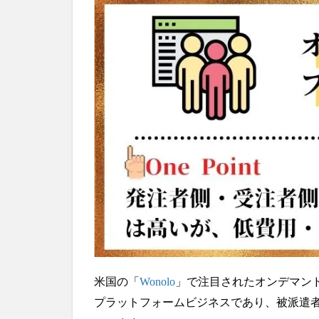
ド
派
遣
プ
ラ
ッ
ト
フ
ォ
ー
ム
2
旅
行
者
向
け
キ
米国の「
Wonolo
」で注目されたオンデマン
ャ
ン
プラットフォームビジネスであり、被派遣
セ