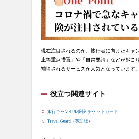
つ関
連サ
イト
4
ジ
ェ
ン
現在注目されるのが、旅行者に向けたキャ
ダ
止等重点措置」や「自粛要請」などが起こ
ー
レ
補填されるサービスが人気となっています
ス
ア
パ
役立つ関連サイト
レ
ル
ブ
旅行キャンセル保険 チケットガード
ラ
ン
Travel Guard（英語版）
ド
5