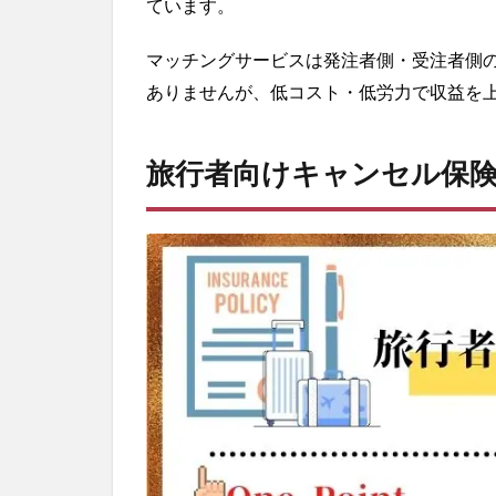
ています。
ル
保
マッチングサービスは発注者側・受注者側
険
ありませんが、低コスト・低労力で収益を
2.1
役立
つ関
旅行者向けキャンセル保
連サ
イト
3
高
速
宅
配
サ
ー
ビ
ス
3.1
役立