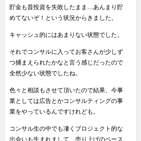
1日
貯金も昔投資を失敗したまま…あんまり貯
の
作
めてないぞ！という状況からきました。
業
時
間
キャッシュ的にはあまりない状態でした。
3
1日
それでコンサルに入ってお客さんが少しず
の
作
つ捕まえられたかなと言う感じだったので
業
内
全然少ない状態でしたね。
容
4
色々と相談もさせて頂いたので結果、今事
一番
苦労
業としては広告とかコンサルティングの事
した
点は
業をやっているんですけれども。
あり
ます
か？
コンサル生の中でも凄くプロジェクト的な
5
出会いも生まれまして、売り上げのペース