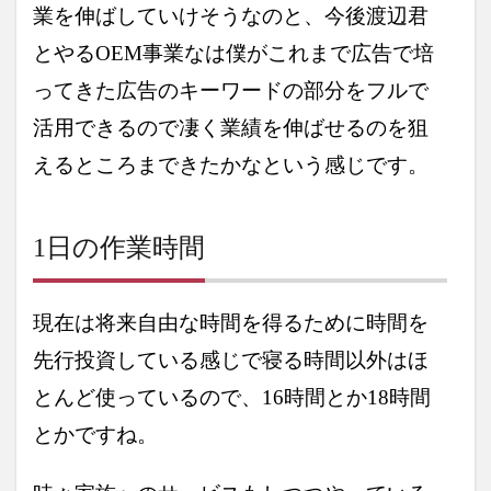
受講
業を伸ばして
いけそうなのと、
今後渡辺君
して
良か
とやるOEM事業なは僕がこれまで広告で培
った
点を
ってきた広告のキーワードの部分をフルで
教え
てく
活用できるので凄く業績を伸ばせるのを狙
ださ
い。
えるところまできたかなという感じです。
1日の作業時間
現在は将来自由な時間を得るために時間を
先行投資している感じで寝る時間以外はほ
とんど使っているので、16時間とか18時間
とかですね。