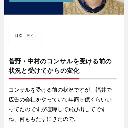
目次
1
菅
野・
中村
菅野・中村のコンサルを受ける前の
のコ
状況と受けてからの変化
ンサ
ルを
受け
る前
コンサルを受ける前の状況ですが、
福井で
の状
況と
広告の会社をやっていて年商５億くらいい
受け
てか
ってたのですが
喧嘩して飛び出してです
らの
変化
ね、何ももたずにきたので。
2