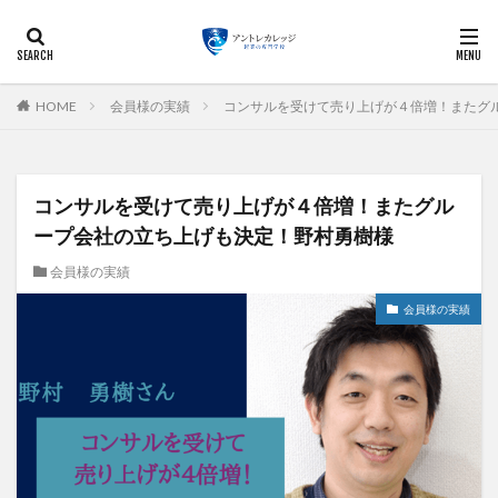
起業
経営
マーケティング
ビジネス
副業
カテゴリー
HOME
会員様の実績
コンサルを受けて売り上げが４倍増！またグ
コンサルを受けて売り上げが４倍増！またグル
検索
ープ会社の立ち上げも決定！野村勇樹様
会員様の実績
会員様の実績