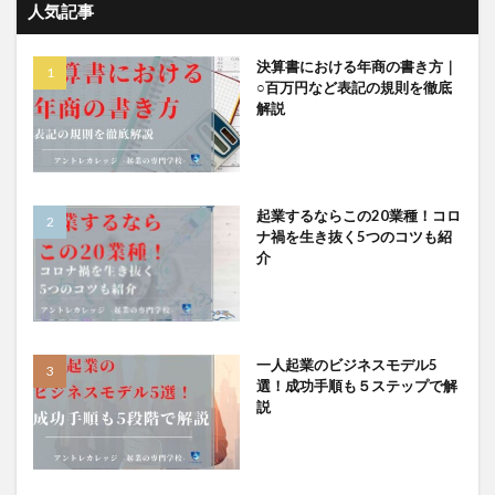
人気記事
決算書における年商の書き方｜
○百万円など表記の規則を徹底
解説
起業するならこの20業種！コロ
ナ禍を生き抜く5つのコツも紹
介
一人起業のビジネスモデル5
選！成功手順も５ステップで解
説