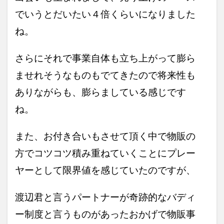
苦労
した
でいうと
だいたい４倍くらいになりました
問題
をど
ね。
のよ
うに
超え
さらにそれで事業自体も立ち上がって膨ら
まし
ませれそうなものもでてきたので
将来性も
た
か？
ありながらも、膨らましている感じです
6
ね。
日常
でど
のよ
また、お付き合いもさせて頂く中で物販の
うに
コン
方でコツコツ積み重ねていくことにプレー
サル
を活
ヤーとして限界値を感じていたのですが、
用し
てい
ます
渡辺君と言うパートナーが奇跡的なバディ
か？
ー制度と言うものがあったおかげで物販事
7