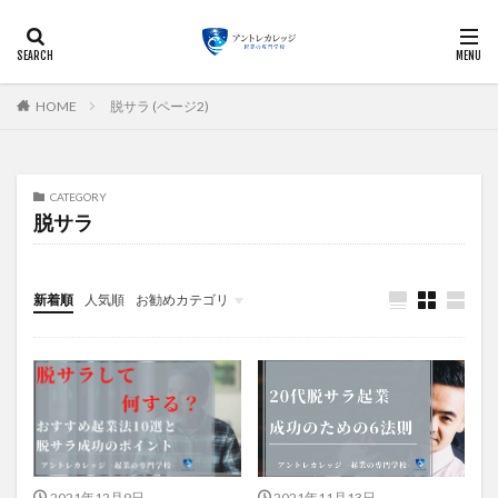
起業
経営
マーケティング
ビジネス
副業
カテゴリー
HOME
脱サラ (ページ2)
CATEGORY
検索
脱サラ
新着順
人気順
お勧めカテゴリ
未分類
2021年12月9日
2021年11月13日