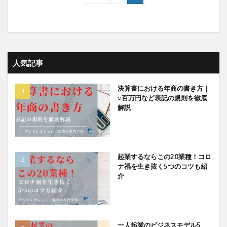
人気記事
決算書における年商の書き方｜
○百万円など表記の規則を徹底
解説
起業するならこの20業種！コロ
ナ禍を生き抜く5つのコツも紹
介
一人起業のビジネスモデル5